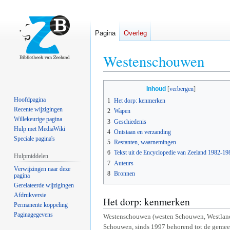
Pagina
Overleg
Westenschouwen
Naar
Naar
Inhoud
navigatie
zoeken
Hoofdpagina
1
Het dorp: kenmerken
springen
springen
Recente wijzigingen
2
Wapen
Willekeurige pagina
3
Geschiedenis
Hulp met MediaWiki
4
Ontstaan en verzanding
Speciale pagina's
5
Restanten, waarnemingen
6
Tekst uit de Encyclopedie van Zeeland 1982-19
Hulpmiddelen
7
Auteurs
Verwijzingen naar deze
8
Bronnen
pagina
Gerelateerde wijzigingen
Afdrukversie
Het dorp: kenmerken
Permanente koppeling
Paginagegevens
Westenschouwen (westen Schouwen, Westland, T
Schouwen, sinds 1997 behorend tot de gemee