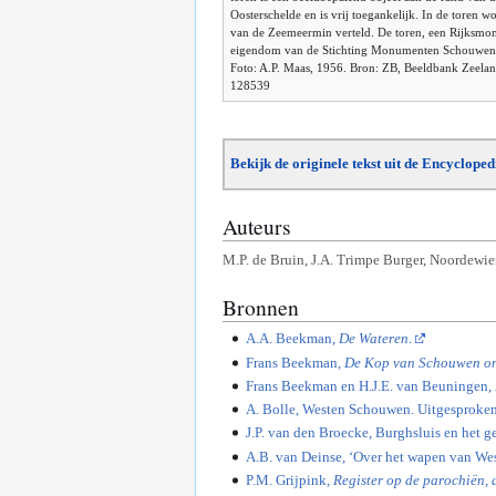
Oosterschelde en is vrij toegankelijk. In de toren w
van de Zeemeermin verteld. De toren, een Rijksmon
eigendom van de Stichting Monumenten Schouwen
Foto: A.P. Maas, 1956. Bron: ZB, Beeldbank Zeeland
128539
Bekijk de originele tekst uit de Encyclope
Auteurs
M.P. de Bruin, J.A. Trimpe Burger, Noordewier,
Bronnen
A.A. Beekman,
De Wateren
.
Frans Beekman,
De Kop van Schouwen ond
Frans Beekman en H.J.E. van Beuningen,
A. Bolle, Westen Schouwen. Uitgesproke
J.P. van den Broecke, Burghsluis en het ge
A.B. van Deinse, ‘Over het wapen van We
P.M. Grijpink,
Register op de parochiën, 