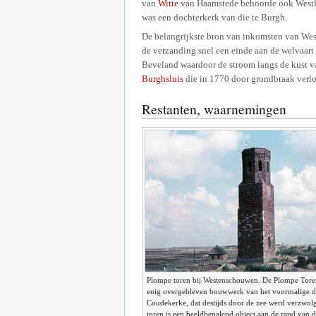
van
Witte
van Haamstede behoorde ook Westla
was een dochterkerk van die te Burgh.
De belangrijkste bron van inkomsten van We
de verzanding snel een einde aan de welvaar
Beveland waardoor de stroom langs de kust 
Burghsluis
die in 1770 door grondbraak verlo
Restanten, waarnemingen
Plompe toren bij Westenschouwen. De Plompe Toren
enig overgebleven bouwwerk van het voormalige 
Coudekerke, dat destijds door de zee werd verzwol
toren is een beeldbepalend object aan de rand van 