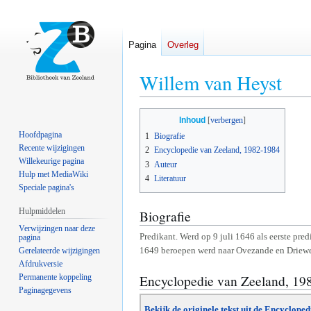
Pagina
Overleg
Willem van Heyst
Naar
Naar
Inhoud
navigatie
zoeken
Hoofdpagina
1
Biografie
springen
springen
Recente wijzigingen
2
Encyclopedie van Zeeland, 1982-1984
Willekeurige pagina
3
Auteur
Hulp met MediaWiki
4
Literatuur
Speciale pagina's
Hulpmiddelen
Biografie
Verwijzingen naar deze
Predikant. Werd op 9 juli 1646 als eerste pre
pagina
1649 beroepen werd naar Ovezande en Driew
Gerelateerde wijzigingen
Afdrukversie
Encyclopedie van Zeeland, 19
Permanente koppeling
Paginagegevens
Bekijk de originele tekst uit de Encyclope