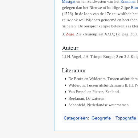
Mastgat
en ten zuidwesten van het
Krammer
.
gelegen dan het Nieuwe of huidige Zijpe
Rum
(1576). In de loop van de 17e eeuw slibde het
eeuw ook wel Wijdaars genoemd en heet thans
'sijpelen'. De oorspronkelijke betekenis is kle
3.
Zege
. Zie kleurenplaat XXIX; t.o. pag. 368.
Auteur
1.I.H. Vogel, J.A. Trimpe Burger, 2.en 3 J. Kui
Literatuur
De Bruin en Wilderom, Tussen afsluitdam
Wilderom, Tussen afsluitdammen II, III, IV
Van Empel en Pieters, Zeeland.
Beekman, De wateren.
Schönfeld, Nederlandse waternamen.
Categorieën
:
Geografie
Topografie