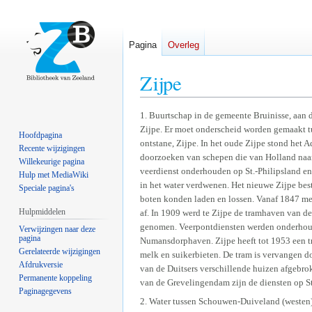
Pagina
Overleg
Zijpe
Naar
Naar
1. Buurtschap in de gemeente Bruinisse, aan 
Zijpe. Er moet onderscheid worden gemaakt t
navigatie
zoeken
Hoofdpagina
ontstane, Zijpe. In het oude Zijpe stond het 
springen
springen
Recente wijzigingen
doorzoeken van schepen die van Holland naar
Willekeurige pagina
veerdienst onderhouden op St.-Philipsland en 
Hulp met MediaWiki
in het water verdwenen. Het nieuwe Zijpe best
Speciale pagina's
boten konden laden en lossen. Vanaf 1847 mee
Hulpmiddelen
af. In 1909 werd te Zijpe de tramhaven van 
genomen. Veerpontdiensten werden onderhoud
Verwijzingen naar deze
pagina
Numansdorphaven. Zijpe heeft tot 1953 een t
Gerelateerde wijzigingen
melk en suikerbieten. De tram is vervangen d
Afdrukversie
van de Duitsers verschillende huizen afgebr
Permanente koppeling
van de Grevelingendam zijn de diensten op S
Paginagegevens
2. Water tussen Schouwen-Duiveland (westen) 