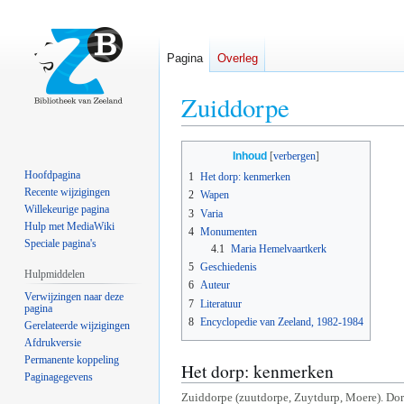
Pagina
Overleg
Zuiddorpe
Naar
Naar
Inhoud
navigatie
zoeken
Hoofdpagina
1
Het dorp: kenmerken
springen
springen
Recente wijzigingen
2
Wapen
Willekeurige pagina
3
Varia
Hulp met MediaWiki
4
Monumenten
Speciale pagina's
4.1
Maria Hemelvaartkerk
5
Geschiedenis
Hulpmiddelen
6
Auteur
Verwijzingen naar deze
7
Literatuur
pagina
8
Encyclopedie van Zeeland, 1982-1984
Gerelateerde wijzigingen
Afdrukversie
Permanente koppeling
Het dorp: kenmerken
Paginagegevens
Zuiddorpe (zuutdorpe, Zuytdurp, Moere). Do