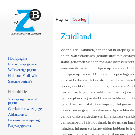
Pagina
Overleg
Zuidland
Naar
Naar
Waar nu de Hammen, een tot 50 m diepe geul 
delen' van Schouwen (administratieve eenhede
navigatie
zoeken
Hoofdpagina
stand gekomen wat een massale dorpsstichting
springen
springen
Recente wijzigingen
waarvan de namen eindigen op -damme. Het bel
Willekeurige pagina
eindigen op -kerke. De meeste dorpen lagen 
Hulp met MediaWiki
voor akkerbouw. Het centrum van Schouwen lag
Speciale pagina's
eerste, slechts 1 à 2 meter hoge, kade om Zu
Hulpmiddelen
westen toe lagen de Zuidduinen die nog vrij 
geulverplaatsing in de Oosterschelde een rol 
Verwijzingen naar deze
pagina
geleid hebben tot dijkverhoging. Het gevaar
Gerelateerde wijzigingen
deze situatie ging men dan een dijk achter d
Afdrukversie
van de dijken afgegraven. Dit afkarren van k
Permanente koppeling
van schapen of als hooiland. In de inlaag haa
Paginagegevens
inlagen. Inlagen en karrevelden hebben te lij
Oosterschelde zijn zo te vergelijken met zou