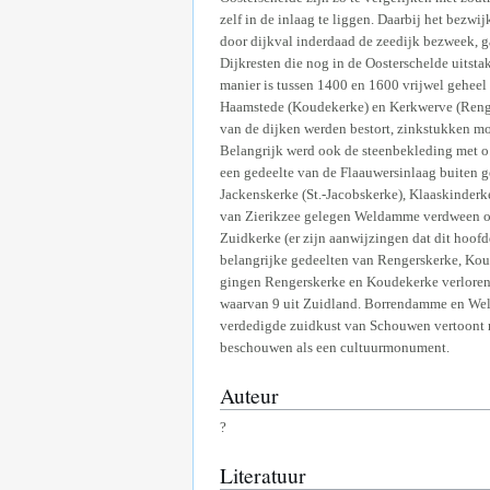
zelf in de inlaag te liggen. Daarbij het bezw
door dijkval inderdaad de zeedijk bezweek, g
Dijkresten die nog in de Oosterschelde uitst
manier is tussen 1400 en 1600 vrijwel gehee
Haamstede (Koudekerke) en Kerkwerve (Renger
van de dijken werden bestort, zinkstukken m
Belangrijk werd ook de steenbekleding met o.
een gedeelte van de Flaauwersinlaag buiten g
Jackenskerke (St.-Jacobskerke), Klaaskinderk
van Zierikzee gelegen Weldamme verdween oo
Zuidkerke (er zijn aanwijzingen dat dit hoo
belangrijke gedeelten van Rengerskerke, Kou
gingen Rengerskerke en Koudekerke verloren, 
waarvan 9 uit Zuidland. Borrendamme en Wel
verdedigde zuidkust van Schouwen vertoont me
beschouwen als een cultuurmonument.
Auteur
?
Literatuur