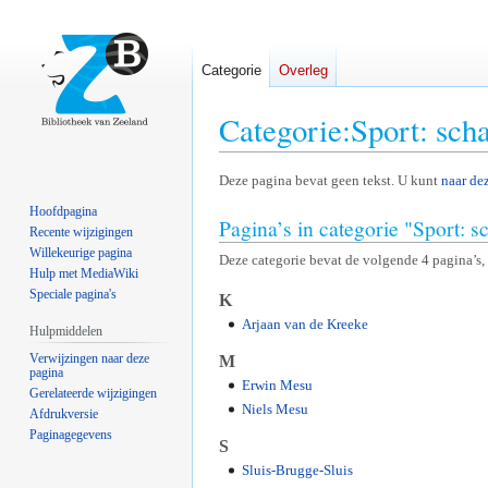
Categorie
Overleg
Categorie
:
Sport: sch
Naar
Naar
Deze pagina bevat geen tekst. U kunt
naar de
navigatie
zoeken
Hoofdpagina
Pagina’s in categorie "Sport: s
springen
springen
Recente wijzigingen
Willekeurige pagina
Deze categorie bevat de volgende 4 pagina’s, 
Hulp met MediaWiki
Speciale pagina's
K
Arjaan van de Kreeke
Hulpmiddelen
Verwijzingen naar deze
M
pagina
Erwin Mesu
Gerelateerde wijzigingen
Niels Mesu
Afdrukversie
Paginagegevens
S
Sluis-Brugge-Sluis