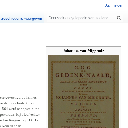
Aanmelden
Z
o
Geschiedenis weergeven
e
k
e
n
Johannes van Miggrode
ere gevestigd. Johannes
n de parochiale kerk te
 1564 werd aangesteld tot
geworden. Hij bleef echter
en Jan Reigersberg. Op 17
n Nederlandse