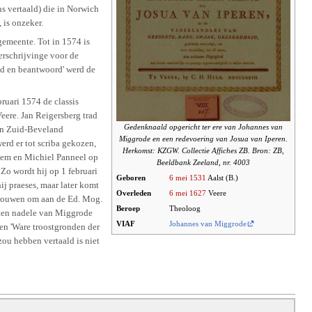
ns vertaald) die in Norwich
 is onzeker.
gemeente. Tot in 1574 is
erschrijvinge voor de
md en beantwoord' werd de
uari 1574 de classis
eere. Jan Reigersberg trad
Gedenknaald opgericht ter ere van Johannes van
en Zuid-Beveland
Miggrode en een redevoering van Josua van Iperen.
erd er tot scriba gekozen,
Herkomst: KZGW. Collectie Affiches ZB. Bron: ZB,
 hem en Michiel Panneel op
Beeldbank Zeeland, nr. 4003
Zo wordt hij op 1 februari
Geboren
6 mei
1531
Aalst (B.)
j praeses, maar later komt
Overleden
6 mei
1627
Veere
rtrouwen om aan de Ed. Mog.
Beroep
Theoloog
s ten nadele van Miggrode
VIAF
Johannes van Miggrode
en 'Ware troostgronden der
zou hebben vertaald is niet