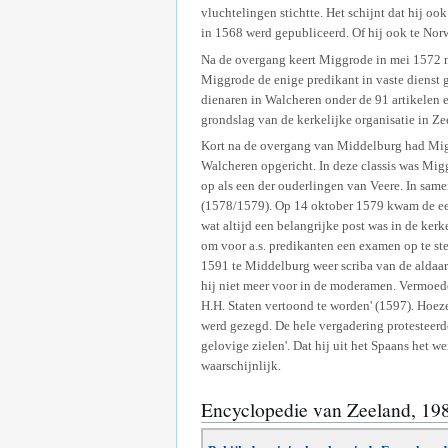
vluchtelingen stichtte. Het schijnt dat hij o
in 1568 werd gepubliceerd. Of hij ook te Nor
Na de overgang keert Miggrode in mei 1572 naa
Miggrode de enige predikant in vaste dienst 
dienaren in Walcheren onder de 91 artikelen
grondslag van de kerkelijke organisatie in Ze
Kort na de overgang van Middelburg had Migg
Walcheren opgericht. In deze classis was Mig
op als een der ouderlingen van Veere. In s
(1578/1579). Op 14 oktober 1579 kwam de eers
wat altijd een belangrijke post was in de ke
om voor a.s. predikanten een examen op te ste
1591 te Middelburg weer scriba van de aldaar
hij niet meer voor in de moderamen. Vermoede
H.H. Staten vertoond te worden' (1597). Hoeze
werd gezegd. De hele vergadering protesteerd
gelovige zielen'. Dat hij uit het Spaans het 
waarschijnlijk.
Encyclopedie van Zeeland, 19