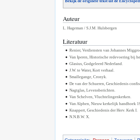
Bekijk de originele tekst uit de Encyclope
Auteur
L. Hageman / S.J.M. Hulsbergen
Literatuur
Renier, Verdiensten van Johannes Miggro
Van Iperen, Historische redevoering bij 
Glasius, Godgeleerd Nederland.
J.W. te Water, Kort verhaal.
Smallegange, Cronyk.
De van der Schueren, Geschiedenis confis
Nagtglas, Levensberichten.
Van Schelven, Vluchtelingenkerken.
Van Alphen, Nieuw kerkelijk handhoek 1
Knappert, Geschiedenis der Herv. Kerk I.
N.N.B.W. X.