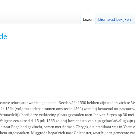
Lezen
Brontekst bekijken
de
euwse reformator worden genoemd. Reeds vóór 1550 hebben zijn ouders zich te Ve
 In 1564 (volgens andere bronnen omstreeks 1562) werd hij benoemd tot pastoor va
 Vermoedelijk heeft deze verkiezing plaats gevonden toen Jan van Stryen op 30 mei
olgens een akte d.d. 15 juli 1565 zou hij kort nadien van zijn geloof afvallig zijn 
e naar Engeland gevlucht, samen met Adriaan Obry(s), die predikant was in Veere 
 hem uitgesproken. Miggrode begaf zich naar Colchester, waar hij een gemeente va