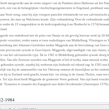
ok heeft meegewerkt aan de eerste uitgave van de Psalmen (door Dathenus uit het Fra
wich, een van de belangrijkste vluchtelingengemeenten in Engeland, predikant was,
r Veere terug, waar hij zijn vroegere parochie reformeerde tot een calvinistische 
geweest, die men op Walcheren kende. Zijn verhandeling 'Over de verbindende ond
 en onder de 23 vraagstukken in de kerkvergadering (van Dordrecht in 1574) beraa
eland.
rode een onderhoud met de prins van Oranje en als gevolg hiervan werd op 20 febr
grode voorzitter, verder waren er twee ouderlingen van Middelburg, Vlissingen en V
amenwerking met Johannes Gerobulus werkte Miggrode aan de hervorming van Goes 
te provinciale synode te Goes bijeen. Miggrode, afgevaardigde van zijn classis, w
rken van het calvinistische type. De in 1581 te Middelburg gehouden synode droeg
llen. Van alle Zeeuwse synoden was Miggrode of lid of scriba, maar meestal scriba. 
 gehouden synode, waarbij hij wederom zijn leidende rol erkend zag. In 1593 was hi
lijk was hij de samensteller van het 'Ontwerp omtrent de huwelijken en het onde
er hij in Zeeland werd geacht, kwam bijv. tot uiting in de classis Tholen, waar iet
e. Tot zijn dood heeft Miggrode de gemeente Veere gediend. Van zijn hand versche
werk `Tyrannies et cruautés des Espagnols aux Indes Occidentales' (Antwerpen 1579) 
82-1984