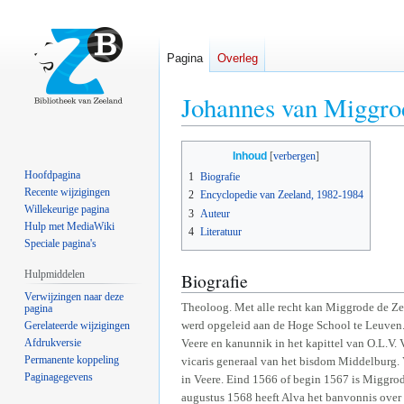
Pagina
Overleg
Johannes van Miggro
Naar
Naar
Inhoud
navigatie
zoeken
Hoofdpagina
1
Biografie
springen
springen
Recente wijzigingen
2
Encyclopedie van Zeeland, 1982-1984
Willekeurige pagina
3
Auteur
Hulp met MediaWiki
4
Literatuur
Speciale pagina's
Hulpmiddelen
Biografie
Verwijzingen naar deze
Theoloog. Met alle recht kan Miggrode de Ze
pagina
werd opgeleid aan de Hoge School te Leuven.
Gerelateerde wijzigingen
Afdrukversie
Veere en kanunnik in het kapittel van O.L.V.
Permanente koppeling
vicaris generaal van het bisdom Middelburg. V
Paginagegevens
in Veere. Eind 1566 of begin 1567 is Miggrod
augustus 1568 heeft Alva het banvonnis over