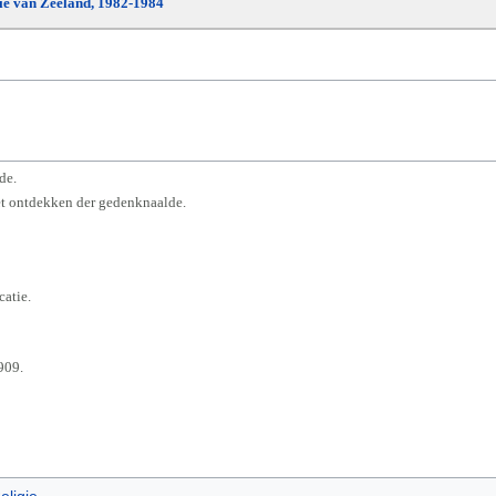
die van Zeeland, 1982-1984
de.
het ontdekken der gedenknaalde.
catie.
909.